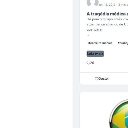
jun. 13, 2019
- 3 min d
A tragédia médica
Há pouco tempo atrás viv
atualmente só ando de Ub
que, para
...
#carreira médica
#plane
Leia mais
26
Gostei