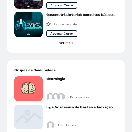
Acessar Curso
Gasometria Arterial: conceitos básicos
31 alunos inscritos
Acessar Curso
Ver mais
Grupos da Comunidade
Neurologia
93 Participantes
Liga Acadêmica de Gestão e Inovação Médica - LAGIM
1 Participantes