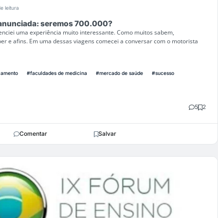
e leitura
 anunciada: seremos 700.000?
enciei uma experiência muito interessante. Como muitos sabem,
er e afins. Em uma dessas viagens comecei a conversar com o motorista
jamento
#faculdades de medicina
#mercado de saúde
#sucesso
5
2
Comentar
Salvar