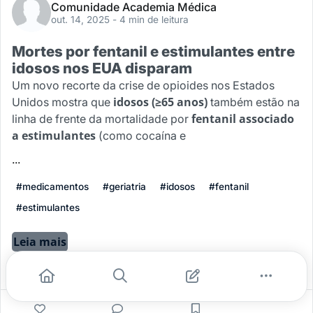
Comunidade Academia Médica
out. 14, 2025
- 4 min de leitura
Mortes por fentanil e estimulantes entre
idosos nos EUA disparam
Um novo recorte da crise de opioides nos Estados
idosos (≥65 anos)
Unidos mostra que
também estão na
fentanil associado
linha de frente da mortalidade por
a estimulantes
(como cocaína e
...
#medicamentos
#geriatria
#idosos
#fentanil
#estimulantes
Leia mais
0
0
0