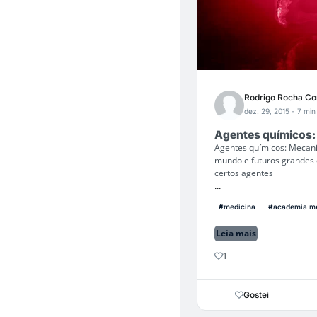
Rodrigo Rocha Co
dez. 29, 2015
- 7 min 
Agentes químicos:
Agentes químicos: Mecani
mundo e futuros grandes 
certos agentes
...
#medicina
#academia m
Leia mais
1
Gostei