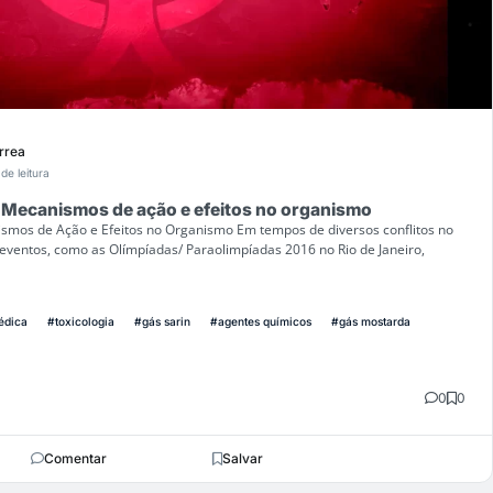
rrea
de leitura
 Mecanismos de ação e efeitos no organismo
smos de Ação e Efeitos no Organismo Em tempos de diversos conflitos no
eventos, como as Olímpíadas/ Paraolimpíadas 2016 no Rio de Janeiro,
édica
#toxicologia
#gás sarin
#agentes químicos
#gás mostarda
0
0
Comentar
Salvar