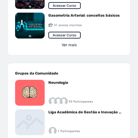
Acessar Curso
Gasometria Arterial: conceitos básicos
31 alunos inscritos
Acessar Curso
Ver mais
Grupos da Comunidade
Neurologia
93 Participantes
Liga Acadêmica de Gestão e Inovação Médica - LAGIM
1 Participantes