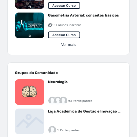
Acessar Curso
Gasometria Arterial: conceitos básicos
31 alunos inscritos
Acessar Curso
Ver mais
Grupos da Comunidade
Neurologia
93 Participantes
Liga Acadêmica de Gestão e Inovação Médica - LAGIM
1 Participantes