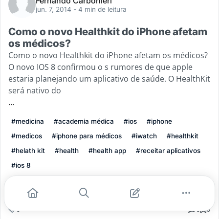
Fernando Carbonieri
jun. 7, 2014
- 4 min de leitura
Como o novo Healthkit do iPhone afetam
os médicos?
Como o novo Healthkit do iPhone afetam os médicos?
O novo IOS 8 confirmou o s rumores de que apple
estaria planejando um aplicativo de saúde. O HealthKit
será nativo do
...
#medicina
#academia médica
#ios
#iphone
#medicos
#iphone para médicos
#iwatch
#healthkit
#helath kit
#health
#health app
#receitar aplicativos
#ios 8
Leia mais
0
0
0