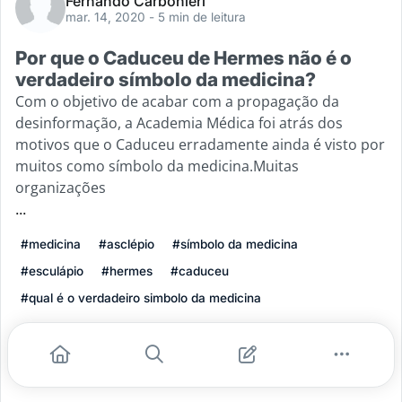
Fernando Carbonieri
mar. 14, 2020
- 5 min de leitura
Por que o Caduceu de Hermes não é o
verdadeiro símbolo da medicina?
Com o objetivo de acabar com a propagação da
desinformação, a Academia Médica foi atrás dos
motivos que o Caduceu erradamente ainda é visto por
muitos como símbolo da medicina.Muitas
organizações
...
#medicina
#asclépio
#símbolo da medicina
#esculápio
#hermes
#caduceu
#qual é o verdadeiro simbolo da medicina
Leia mais
12
3
0