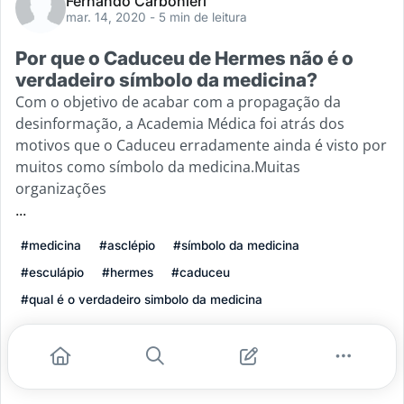
Fernando Carbonieri
mar. 14, 2020
- 5 min de leitura
Por que o Caduceu de Hermes não é o
verdadeiro símbolo da medicina?
Com o objetivo de acabar com a propagação da
desinformação, a Academia Médica foi atrás dos
motivos que o Caduceu erradamente ainda é visto por
muitos como símbolo da medicina.Muitas
organizações
...
#medicina
#asclépio
#símbolo da medicina
#esculápio
#hermes
#caduceu
#qual é o verdadeiro simbolo da medicina
Leia mais
12
3
0