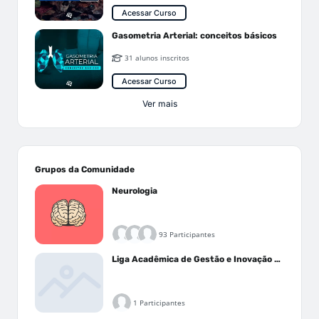
Acessar Curso
Gasometria Arterial: conceitos básicos
31 alunos inscritos
Acessar Curso
Ver mais
Grupos da Comunidade
Neurologia
93 Participantes
Liga Acadêmica de Gestão e Inovação Médica - LAGIM
1 Participantes