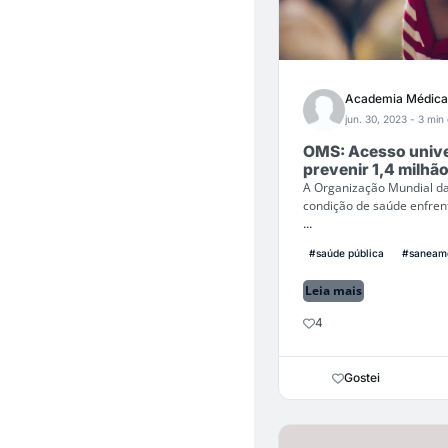
Academia Médica
jun. 30, 2023
- 3 min 
OMS: Acesso unive
prevenir 1,4 milhã
A Organização Mundial da
condição de saúde enfren
...
#saúde pública
#saneam
Leia mais
4
Gostei