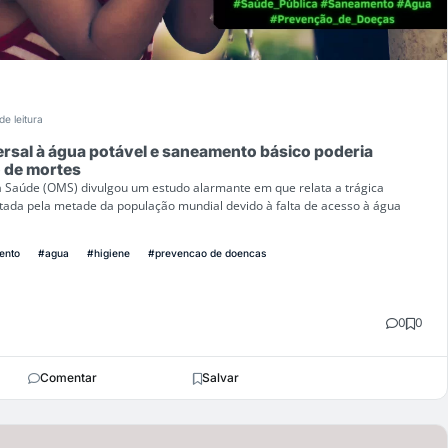
de leitura
rsal à água potável e saneamento básico poderia
o de mortes
 Saúde (OMS) divulgou um estudo alarmante em que relata a trágica
tada pela metade da população mundial devido à falta de acesso à água
ento
#agua
#higiene
#prevencao de doencas
0
0
Comentar
Salvar