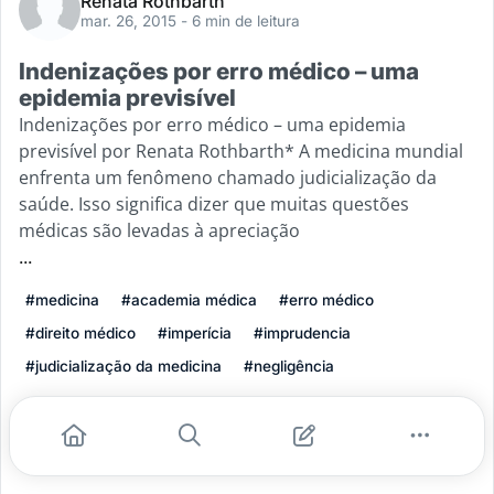
Renata Rothbarth
mar. 26, 2015
- 6 min de leitura
Indenizações por erro médico – uma
epidemia previsível
Indenizações por erro médico – uma epidemia
previsível por Renata Rothbarth* A medicina mundial
enfrenta um fenômeno chamado judicialização da
saúde. Isso significa dizer que muitas questões
médicas são levadas à apreciação
...
#medicina
#academia médica
#erro médico
#direito médico
#imperícia
#imprudencia
#judicialização da medicina
#negligência
Leia mais
1
0
0