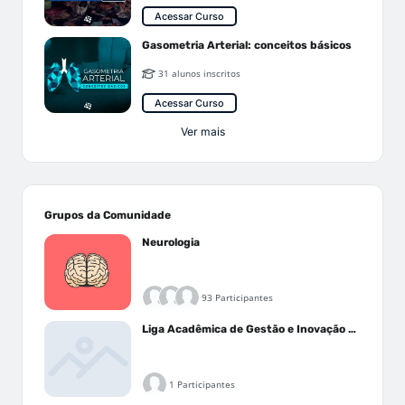
Acessar Curso
Gasometria Arterial: conceitos básicos
31 alunos inscritos
Acessar Curso
Ver mais
Grupos da Comunidade
Neurologia
93 Participantes
Liga Acadêmica de Gestão e Inovação Médica - LAGIM
1 Participantes