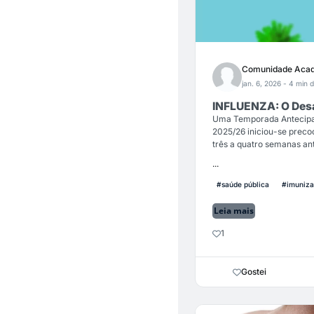
Comunidade Acad
jan. 6, 2026
- 4 min d
INFLUENZA: O Desaf
Uma Temporada Antecipad
2025/26 iniciou-se preco
três a quatro semanas an
...
#saúde pública
#imuniza
Leia mais
1
Gostei