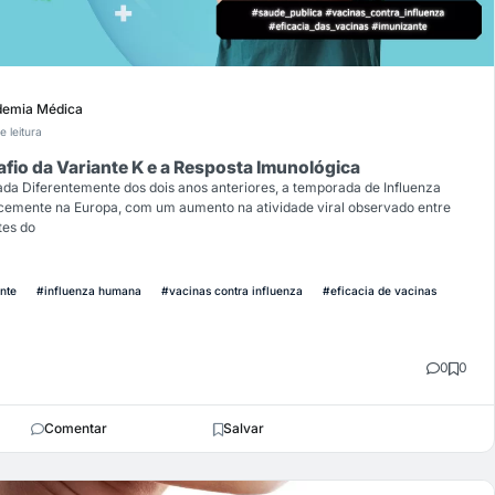
emia Médica
e leitura
io da Variante K e a Resposta Imunológica
a Diferentemente dos dois anos anteriores, a temporada de Influenza
cemente na Europa, com um aumento na atividade viral observado entre
tes do
nte
#influenza humana
#vacinas contra influenza
#eficacia de vacinas
0
0
Comentar
Salvar