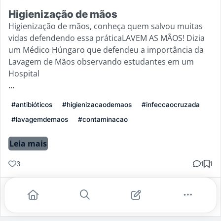
Higienização de mãos
Higienização de mãos, conheça quem salvou muitas
vidas defendendo essa práticaLAVEM AS MÃOS! Dizia
um Médico Húngaro que defendeu a importância da
Lavagem de Mãos observando estudantes em um
Hospital
...
#antibióticos
#higienizacaodemaos
#infeccaocruzada
#lavagemdemaos
#contaminacao
Leia mais
3
1
1
Gostei
Comentar
Salvar