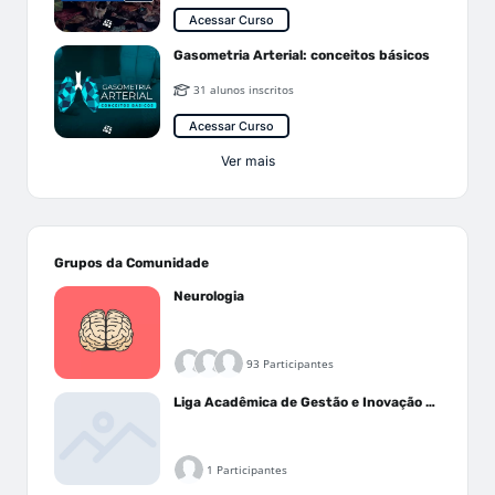
Acessar Curso
Gasometria Arterial: conceitos básicos
31 alunos inscritos
Acessar Curso
Ver mais
Grupos da Comunidade
Neurologia
93 Participantes
Liga Acadêmica de Gestão e Inovação Médica - LAGIM
1 Participantes