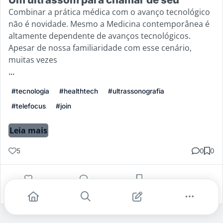
Combinar a prática médica com o avanço tecnológico
não é novidade. Mesmo a Medicina contemporânea é
altamente dependente de avanços tecnológicos.
Apesar de nossa familiaridade com esse cenário,
muitas vezes
...
#tecnologia
#healthtech
#ultrassonografia
#telefocus
#join
Leia mais
5
0
0
Gostei
Comentar
Salvar