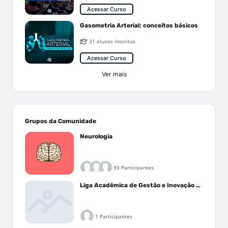
Acessar Curso
Gasometria Arterial: conceitos básicos
31 alunos inscritos
Acessar Curso
Ver mais
Grupos da Comunidade
Neurologia
93 Participantes
Liga Acadêmica de Gestão e Inovação Médica - LAGIM
1 Participantes