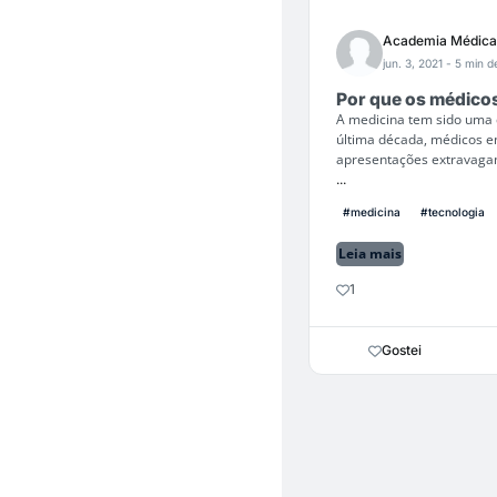
Academia Médica
jun. 3, 2021
- 5 min de
Por que os médicos
A medicina tem sido uma d
última década, médicos 
apresentações extravagan
...
#medicina
#tecnologia
Leia mais
1
Gostei