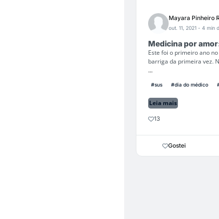
Mayara Pinheiro 
out. 11, 2021
- 4 min d
Medicina por amor:
Este foi o primeiro ano n
barriga da primeira vez. 
...
#sus
#dia do médico
Leia mais
13
Gostei