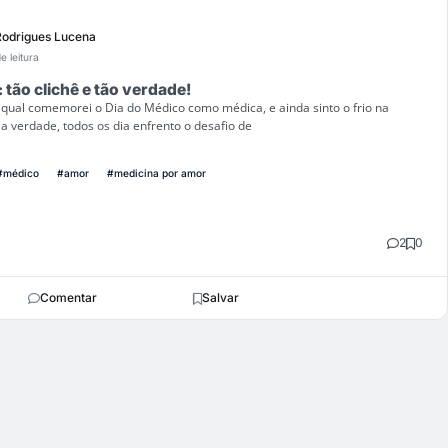
Rodrigues Lucena
e leitura
 tão clichê e tão verdade!
o qual comemorei o Dia do Médico como médica, e ainda sinto o frio na
Na verdade, todos os dia enfrento o desafio de
#médico
#amor
#medicina por amor
2
0
Comentar
Salvar