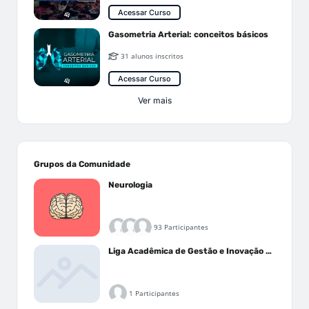
Acessar Curso
Gasometria Arterial: conceitos básicos
31 alunos inscritos
Acessar Curso
Ver mais
Grupos da Comunidade
Neurologia
93 Participantes
Liga Acadêmica de Gestão e Inovação Médica - LAGIM
1 Participantes