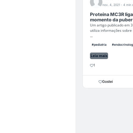
nov. 4, 2021
- 4 min d
Proteína MC3R liga 
momento da pube
Um artigo publicado em 3
utiliza informações sobre 
...
#pediatria
#endocrinolog
Leia mais
1
Gostei