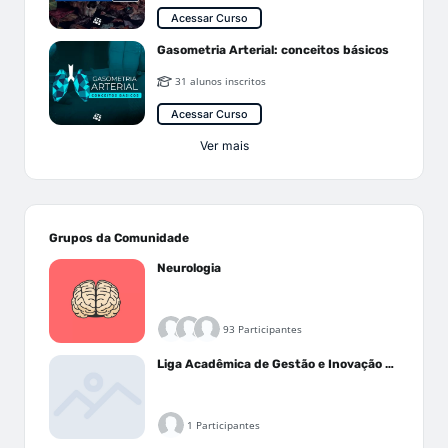
Acessar Curso
Gasometria Arterial: conceitos básicos
31 alunos inscritos
Acessar Curso
Ver mais
Grupos da Comunidade
Neurologia
93 Participantes
Liga Acadêmica de Gestão e Inovação Médica - LAGIM
1 Participantes