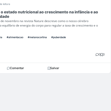
e leitura
o estado nutricional ao crescimento na infância e ao
rdade
 de novembro na revista Nature descreve como o nosso cérebro
o equilíbrio de energia do corpo para regular a taxa de crescimento e o
ia
#alimentacao
#melanocortina
#puberdade
0
0
Comentar
Salvar