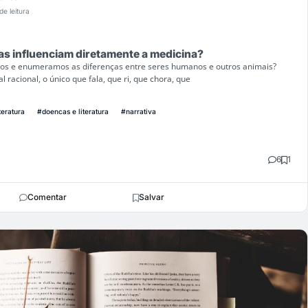
de leitura
as influenciam diretamente a medicina?
mos e enumeramos as diferenças entre seres humanos e outros animais?
l racional, o único que fala, que ri, que chora, que
teratura
#doencas e literatura
#narrativa
6
1
Comentar
Salvar