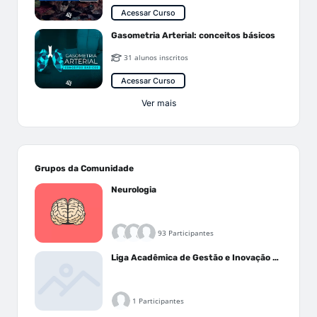
Acessar Curso
Gasometria Arterial: conceitos básicos
31 alunos inscritos
Acessar Curso
Ver mais
Grupos da Comunidade
Neurologia
93 Participantes
Liga Acadêmica de Gestão e Inovação Médica - LAGIM
1 Participantes