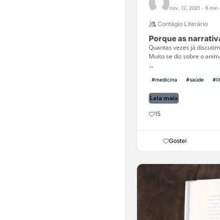
nov. 12, 2021
- 6 min 
Contágio Literário
Porque as narrativ
Quantas vezes já discuti
Muito se diz sobre o anima
...
#medicina
#saúde
#li
Leia mais
15
Gostei