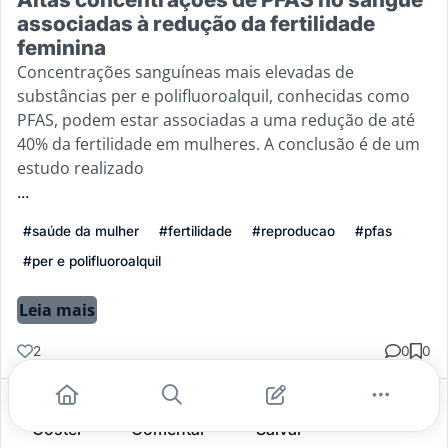
associadas à redução da fertilidade
feminina
Concentrações sanguíneas mais elevadas de
substâncias per e polifluoroalquil, conhecidas como
PFAS, podem estar associadas a uma redução de até
40% da fertilidade em mulheres. A conclusão é de um
estudo realizado
...
#saúde da mulher
#fertilidade
#reproducao
#pfas
#per e polifluoroalquil
Leia mais
2
0
0
Gostei
Comentar
Salvar