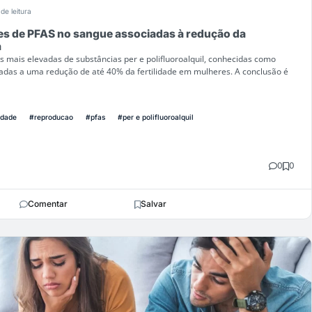
de leitura
es de PFAS no sangue associadas à redução da
a
 mais elevadas de substâncias per e polifluoroalquil, conhecidas como
adas a uma redução de até 40% da fertilidade em mulheres. A conclusão é
lidade
#reproducao
#pfas
#per e polifluoroalquil
0
0
Comentar
Salvar