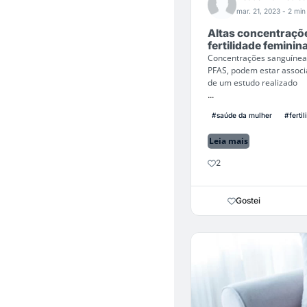
mar. 21, 2023
- 2 min 
Altas concentraçõ
fertilidade feminin
Concentrações sanguíneas
PFAS, podem estar associ
de um estudo realizado
...
#saúde da mulher
#ferti
Leia mais
2
Gostei