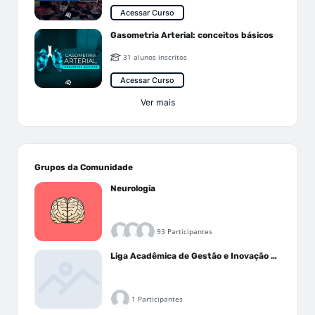
Acessar Curso
Gasometria Arterial: conceitos básicos
31 alunos inscritos
Acessar Curso
Ver mais
Grupos da Comunidade
Neurologia
93 Participantes
Liga Acadêmica de Gestão e Inovação Médica - LAGIM
1 Participantes