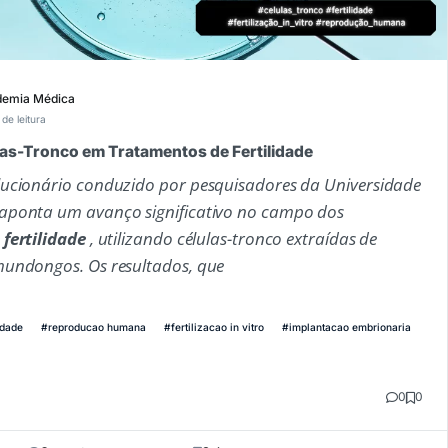
emia Médica
 de leitura
las-Tronco em Tratamentos de Fertilidade
ucionário conduzido por pesquisadores da Universidade
aponta um avanço significativo no campo dos
 fertilidade
, utilizando células-tronco extraídas de
undongos. Os resultados, que
idade
#reproducao humana
#fertilizacao in vitro
#implantacao embrionaria
0
0