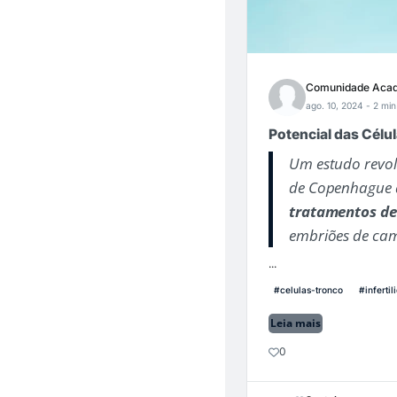
Comunidade Acad
ago. 10, 2024
- 2 min
Potencial das Célu
Um estudo revol
de Copenhague 
tratamentos de
embriões de cam
...
#celulas-tronco
#infertil
Leia mais
0