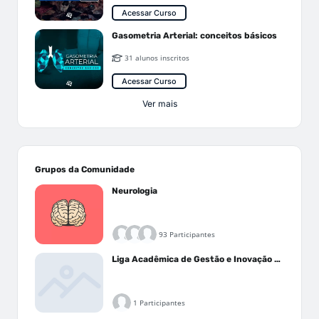
Acessar Curso
Gasometria Arterial: conceitos básicos
31 alunos inscritos
Acessar Curso
Ver mais
Grupos da Comunidade
Neurologia
93 Participantes
Liga Acadêmica de Gestão e Inovação Médica - LAGIM
1 Participantes