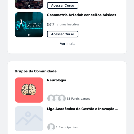
Acessar Curso
Gasometria Arterial: conceitos básicos
31 alunos inscritos
Acessar Curso
Ver mais
Grupos da Comunidade
Neurologia
93 Participantes
Liga Acadêmica de Gestão e Inovação Médica - LAGIM
1 Participantes