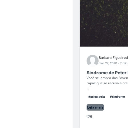
Bárbara Figueired
mai. 27, 2020
- 7 min 
Síndrome de Peter 
Você se lembra das "Avent
rapaz que se recusa a cr
...
#psiquiatria
#sindrome
Leia mais
6