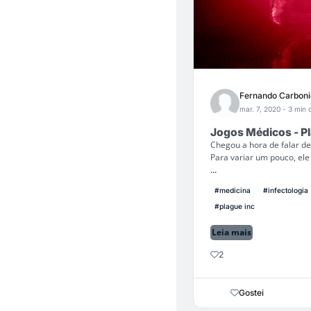
Fernando Carboni
mar. 7, 2020
- 3 min d
Jogos Médicos - Pl
Chegou a hora de falar d
Para variar um pouco, ele
...
#medicina
#infectologia
#plague inc
Leia mais
2
Gostei