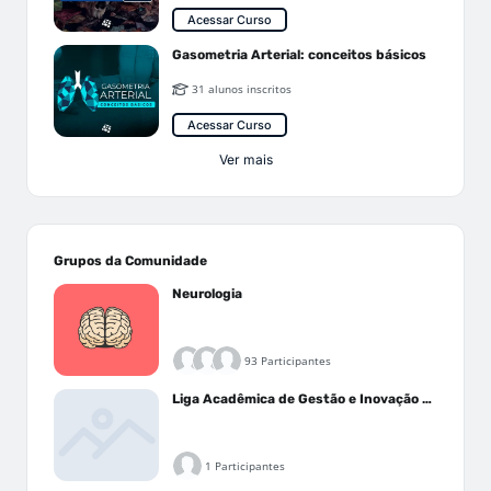
Acessar Curso
Gasometria Arterial: conceitos básicos
31 alunos inscritos
Acessar Curso
Ver mais
Grupos da Comunidade
Neurologia
93 Participantes
Liga Acadêmica de Gestão e Inovação Médica - LAGIM
1 Participantes