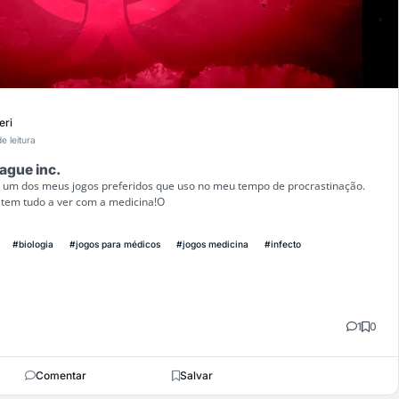
eri
e leitura
ague inc.
e um dos meus jogos preferidos que uso no meu tempo de procrastinação.
 tem tudo a ver com a medicina!O
#biologia
#jogos para médicos
#jogos medicina
#infecto
1
0
Comentar
Salvar