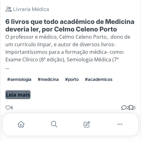
Livraria Médica
6 livros que todo acadêmico de Medicina
deveria ler, por Celmo Celeno Porto
O professor e médico, Celmo Celeno Porto, dono de
um currículo ímpar, e autor de diversos livros-
Importantíssimos para a formação médica- como:
Exame Clínico (8ª edição), Semiologia Médica (7ª
...
#semiologia
#medicina
#porto
#academicos
Leia mais
8
2
0
Gostei
Comentar
Salvar