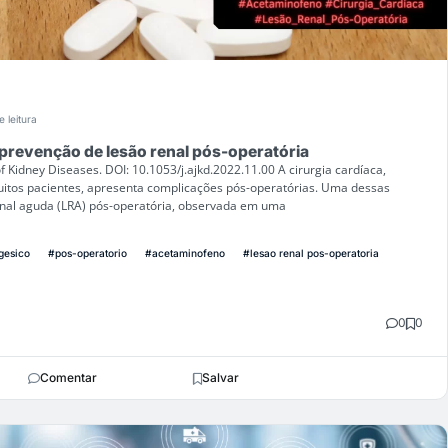
e leitura
prevenção de lesão renal pós-operatória
f Kidney Diseases. DOI: 10.1053/j.ajkd.2022.11.00 A cirurgia cardíaca,
itos pacientes, apresenta complicações pós-operatórias. Uma dessas
enal aguda (LRA) pós-operatória, observada em uma
gesico
#pos-operatorio
#acetaminofeno
#lesao renal pos-operatoria
0
0
Comentar
Salvar