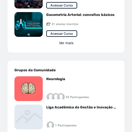
Acessar Curso
Gasometria Arterial: conceitos básicos
31 alunos inscritos
Acessar Curso
Ver mais
Grupos da Comunidade
Neurologia
93 Participantes
Liga Acadêmica de Gestão e Inovação Médica - LAGIM
1 Participantes