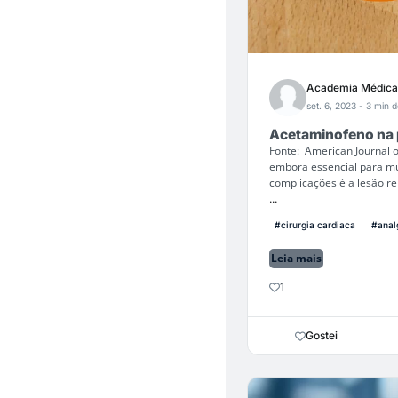
Academia Médica
set. 6, 2023
- 3 min d
Acetaminofeno na 
Fonte: American Journal o
embora essencial para mu
complicações é a lesão r
...
#cirurgia cardiaca
#anal
Leia mais
1
Gostei