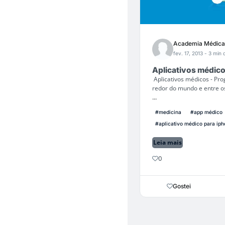
Academia Médica
fev. 17, 2013
- 3 min d
Aplicativos médico
Aplicativos médicos - Pro
redor do mundo e entre os
...
#medicina
#app médico
#aplicativo médico para ip
Leia mais
0
Gostei