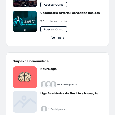
Acessar Curso
Gasometria Arterial: conceitos básicos
31 alunos inscritos
Acessar Curso
Ver mais
Grupos da Comunidade
Neurologia
93 Participantes
Liga Acadêmica de Gestão e Inovação Médica - LAGIM
1 Participantes