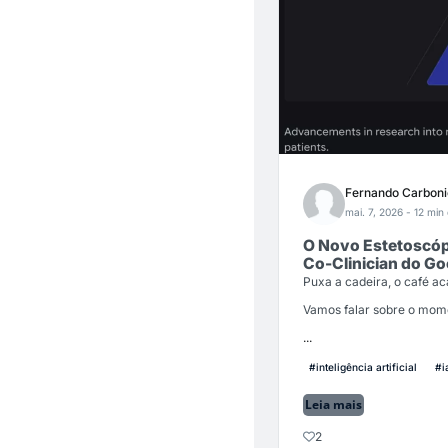
Fernando Carboni
mai. 7, 2026
- 12 min 
O Novo Estetoscópi
Co-Clinician do Go
Puxa a cadeira, o café a
Vamos falar sobre o mo
...
#inteligência artificial
#i
Leia mais
2