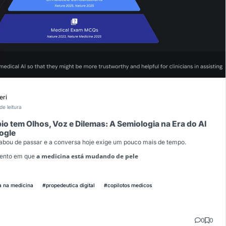
eri
de leitura
o tem Olhos, Voz e Dilemas: A Semiologia na Era do AI
ogle
cabou de passar e a conversa hoje exige um pouco mais de tempo.
a medicina está mudando de pele
mento em que
a na medicina
#propedeutica digital
#copilotos medicos
0
0