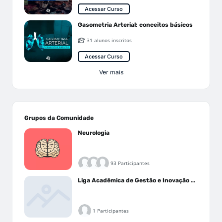
Acessar Curso
Gasometria Arterial: conceitos básicos
31 alunos inscritos
Acessar Curso
Ver mais
Grupos da Comunidade
Neurologia
93 Participantes
Liga Acadêmica de Gestão e Inovação Médica - LAGIM
1 Participantes