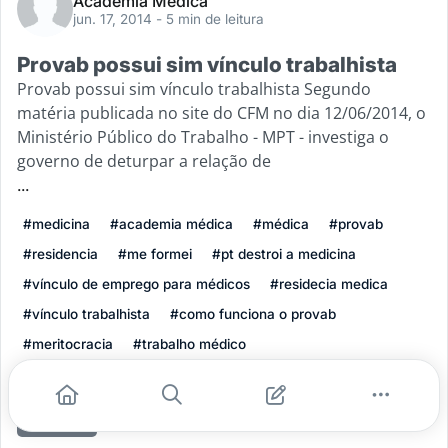
Academia Médica
jun. 17, 2014
- 5 min de leitura
Provab possui sim vínculo trabalhista
Provab possui sim vínculo trabalhista Segundo
matéria publicada no site do CFM no dia 12/06/2014, o
Ministério Público do Trabalho - MPT - investiga o
governo de deturpar a relação de
...
#medicina
#academia médica
#médica
#provab
#residencia
#me formei
#pt destroi a medicina
#vínculo de emprego para médicos
#residecia medica
#vínculo trabalhista
#como funciona o provab
#meritocracia
#trabalho médico
#empregos para médicos
#vale a pena fazer provab?
Leia mais