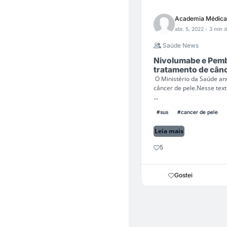
Academia Médica
abr. 5, 2022
- 3 min d
Saúde News
Nivolumabe e Pemb
tratamento de cânc
O Ministério da Saúde an
câncer de pele.Nesse text
...
#sus
#cancer de pele
Leia mais
5
Gostei