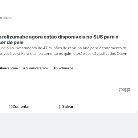
e leitura
rolizumabe agora estão disponíveis no SUS para o
er de pele
unciou o investimento de 47 milhões de reais ao ano para o tratamento de
o, você verá:Para qual tratamento os quimioterápicos são utilizados Quem
#melanoma
#quimioterapico
#nivolumabe
0
0
Comentar
Salvar