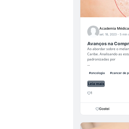
Academia Médica
set. 18, 2023
- 5 min 
Avanços na Compr
Ao abordar sobre o melan
Caribe. Analisando as est
padronizadas por
...
#oncologia
#cancer de p
Leia mais
1
Gostei