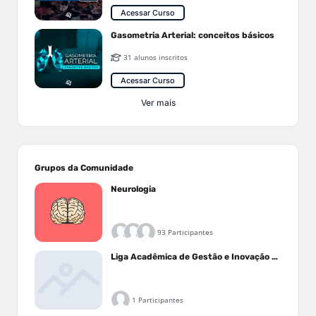
Acessar Curso
Gasometria Arterial: conceitos básicos
31 alunos inscritos
Acessar Curso
Ver mais
Grupos da Comunidade
Neurologia
93 Participantes
Liga Acadêmica de Gestão e Inovação Médica - LAGIM
1 Participantes