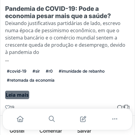
Pandemia de COVID-19: Pode a
economia pesar mais que a saúde?
Deixando justificativas partidárias de lado, escrevo
numa época de pessimismo econômico, em que o
sistema bancário e o comércio mundial sentem a
crescente queda de produção e desemprego, devido
à pandemia do
...
#covid-19
#sir
#r0
#imunidade de rebanho
#retomada da economia
Leia mais
19
3
1
Gostei
Comentar
Salvar