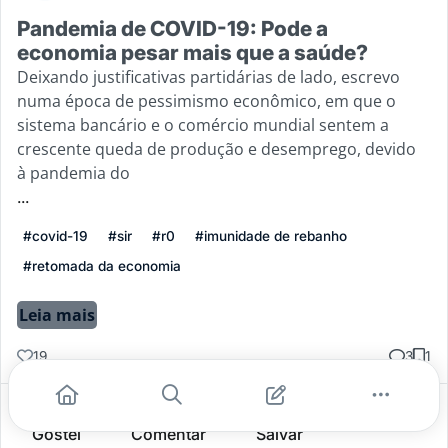
Pandemia de COVID-19: Pode a
economia pesar mais que a saúde?
Deixando justificativas partidárias de lado, escrevo
numa época de pessimismo econômico, em que o
sistema bancário e o comércio mundial sentem a
crescente queda de produção e desemprego, devido
à pandemia do
...
#covid-19
#sir
#r0
#imunidade de rebanho
#retomada da economia
Leia mais
19
3
1
Gostei
Comentar
Salvar