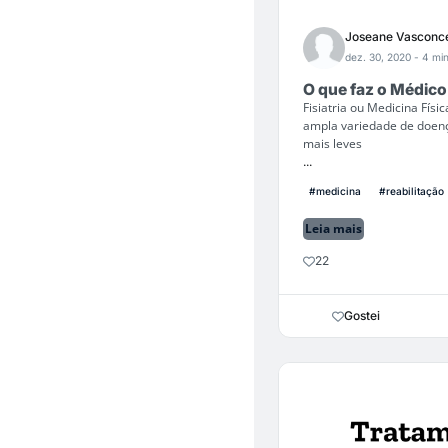
Joseane Vasconce
dez. 30, 2020
- 4 min
O que faz o Médico 
Fisiatria ou Medicina Fís
ampla variedade de doen
mais leves
...
#medicina
#reabilitação
Leia mais
22
Gostei