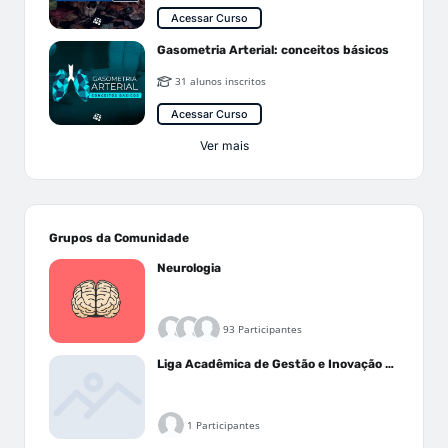
Acessar Curso
Gasometria Arterial: conceitos básicos
31 alunos inscritos
Acessar Curso
Ver mais
Grupos da Comunidade
Neurologia
93 Participantes
Liga Acadêmica de Gestão e Inovação Médica - LAGIM
1 Participantes