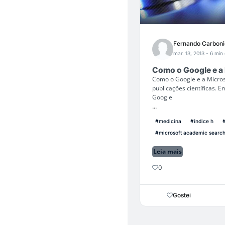
Fernando Carboni
mar. 13, 2013
- 6 min 
Como o Google e a M
Como o Google e a Microso
publicações científicas.
Google
...
#medicina
#índice h
#microsoft academic searc
Leia mais
0
Gostei