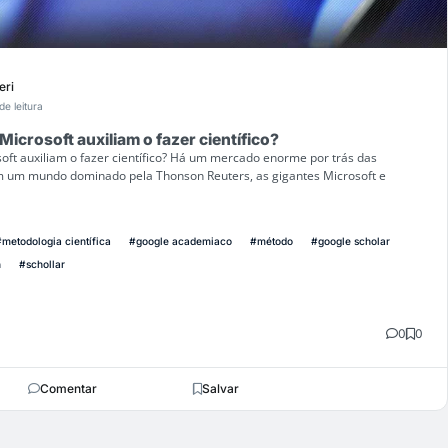
eri
de leitura
icrosoft auxiliam o fazer científico?
ft auxiliam o fazer científico? Há um mercado enorme por trás das
 Em um mundo dominado pela Thonson Reuters, as gigantes Microsoft e
#metodologia científica
#google academiaco
#método
#google scholar
h
#schollar
0
0
Comentar
Salvar