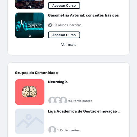
Acessar Curso
Gasometria Arterial: conceitos básicos
31 alunos inscritos
Acessar Curso
Ver mais
Grupos da Comunidade
Neurologia
93 Participantes
Liga Acadêmica de Gestão e Inovação Médica - LAGIM
1 Participantes