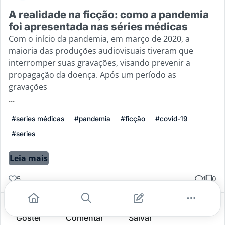
A realidade na ficção: como a pandemia
foi apresentada nas séries médicas
Com o início da pandemia, em março de 2020, a
maioria das produções audiovisuais tiveram que
interromper suas gravações, visando prevenir a
propagação da doença. Após um período as
gravações
...
#series médicas
#pandemia
#ficção
#covid-19
#series
Leia mais
5
1
0
Gostei
Comentar
Salvar