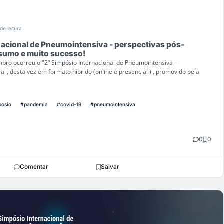
de leitura
acional de Pneumointensiva - perspectivas pós-
sumo e muito sucesso!
bro ocorreu o "2º Simpósio Internacional de Pneumointensiva -
", desta vez em formato híbrido (online e presencial ) , promovido pela
posio
#pandemia
#covid-19
#pneumointensiva
0
0
Comentar
Salvar