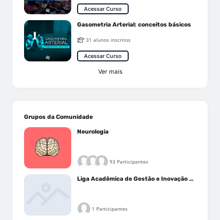
Acessar Curso
Gasometria Arterial: conceitos básicos
31 alunos inscritos
Acessar Curso
Ver mais
Grupos da Comunidade
Neurologia
93 Participantes
Liga Acadêmica de Gestão e Inovação Médica - LAGIM
1 Participantes