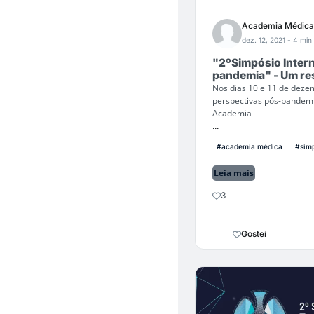
Academia Médica
dez. 12, 2021
- 4 min 
"2ºSimpósio Intern
pandemia" - Um re
Nos dias 10 e 11 de dezem
perspectivas pós-pandemia
Academia
...
#academia médica
#sim
Leia mais
3
Gostei