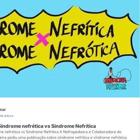
mor
de leitura
índrome nefrética vs Síndrome Nefrítica
 nefrética vs Síndrome Nefrítica A Nefropediatra e Colaboradora do
ira pediu uma publicação sobre síndrome nefrítica e síndrome nefrótica.