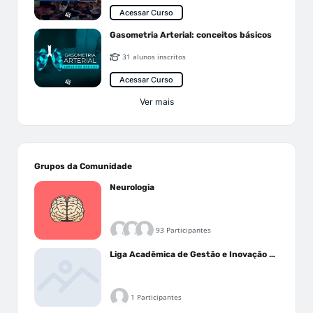
Acessar Curso
Gasometria Arterial: conceitos básicos
31 alunos inscritos
Acessar Curso
Ver mais
Grupos da Comunidade
Neurologia
93 Participantes
Liga Acadêmica de Gestão e Inovação Médica - LAGIM
1 Participantes