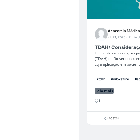
Academia Médica
jul. 21, 2023
- 2 min d
TDAH: Consideraçõ
Diferentes abordagens par
(TDAH) estão sendo exami
cuja aplicação em pacien
...
#tdah
#viloxazine
#at
Leia mais
1
Gostei