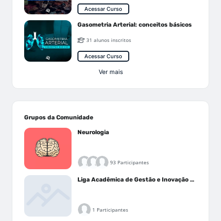
Acessar Curso
Gasometria Arterial: conceitos básicos
31 alunos inscritos
Acessar Curso
Ver mais
Grupos da Comunidade
Neurologia
93 Participantes
Liga Acadêmica de Gestão e Inovação Médica - LAGIM
1 Participantes