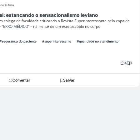
 de leitura
l: estancando o sensacionalismo leviano
m colega de faculdade criticando a Revista Superinteressante pela capa de
 – “ERRO MÉDICO” – na frente de um estetoscópio no corpo
#segurança do paciente
#superinteressante
#qualidade no atendimento
4
0
Comentar
Salvar