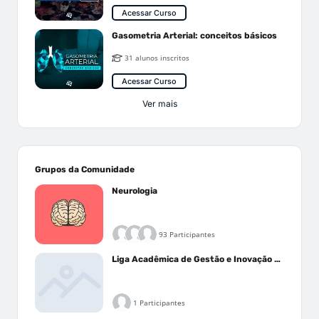
Acessar Curso
Gasometria Arterial: conceitos básicos
31 alunos inscritos
Acessar Curso
Ver mais
Grupos da Comunidade
Neurologia
93 Participantes
Liga Acadêmica de Gestão e Inovação Médica - LAGIM
1 Participantes