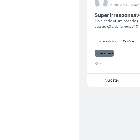
jun. 30, 2018
- 10 min
Super Irresponsáve
Hoje cedo vi um post de u
sua edição de Julho/2018
...
#erro médico
#saúde
Leia mais
5
Gostei