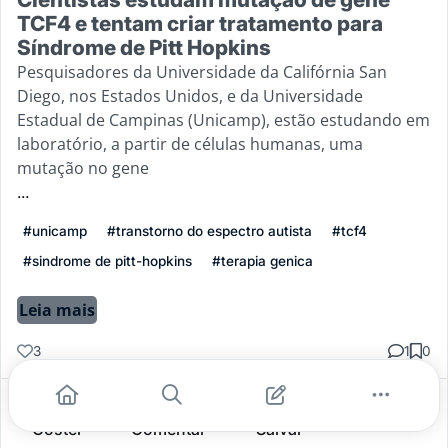
TCF4 e tentam criar tratamento para
Síndrome de Pitt Hopkins
Pesquisadores da Universidade da Califórnia San
Diego, nos Estados Unidos, e da Universidade
Estadual de Campinas (Unicamp), estão estudando em
laboratório, a partir de células humanas, uma
mutação no gene
...
#unicamp
#transtorno do espectro autista
#tcf4
#sindrome de pitt-hopkins
#terapia genica
Leia mais
3
1
0
Gostei
Comentar
Salvar