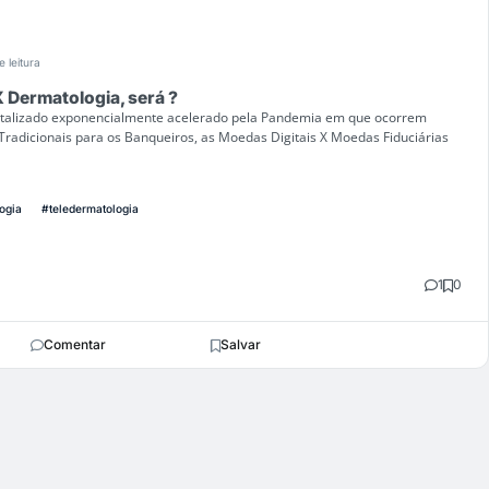
e leitura
 Dermatologia, será ?
alizado exponencialmente acelerado pela Pandemia em que ocorrem
Tradicionais para os Banqueiros, as Moedas Digitais X Moedas Fiduciárias
ogia
#teledermatologia
1
0
Comentar
Salvar