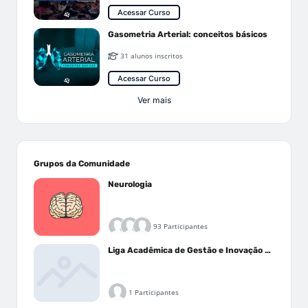
Acessar Curso
Gasometria Arterial: conceitos básicos
31 alunos inscritos
Acessar Curso
Ver mais
Grupos da Comunidade
Neurologia
93 Participantes
Liga Acadêmica de Gestão e Inovação Médica - LAGIM
1 Participantes