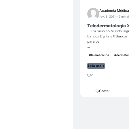
Academia Médica
fev. 8, 2021
- 5 min d
Teledermatologia X
Em meio ao Mundo Digit
Bancos Digitais X Bancos 
para os
...
#telemedicina
#dermatol
Leia mais
2
Gostei