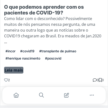
O que podemos aprender com os
pacientes de COVID-19?
Como lidar com o desconhecido? Possivelmente
muitos de nós pensamos nessa pergunta, de uma
maneira ou outra logo que as notícias sobre o
COVID19 chegaram ao Brasil. Era meados de Jan.2020
...
#incor
#covid19
#transplante de pulmao
#henrique nascimento
#poscovid
Leia mais
2
0
0
Gostei
Comentar
Salvar