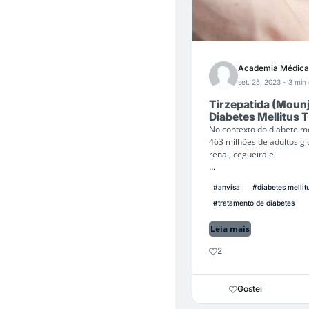
Academia Médica
set. 25, 2023
- 3 min 
Tirzepatida (Moun
Diabetes Mellitus T
No contexto do diabete m
463 milhões de adultos g
renal, cegueira e
...
#anvisa
#diabetes mellitu
#tratamento de diabetes
Leia mais
2
Gostei