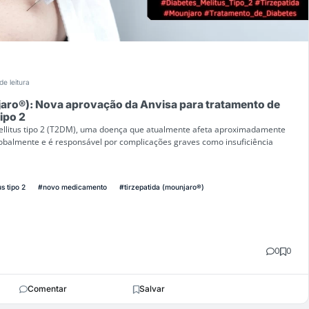
de leitura
jaro®): Nova aprovação da Anvisa para tratamento de
ipo 2
ellitus tipo 2 (T2DM), uma doença que atualmente afeta aproximadamente
lobalmente e é responsável por complicações graves como insuficiência
s tipo 2
#novo medicamento
#tirzepatida (mounjaro®)
0
0
Comentar
Salvar