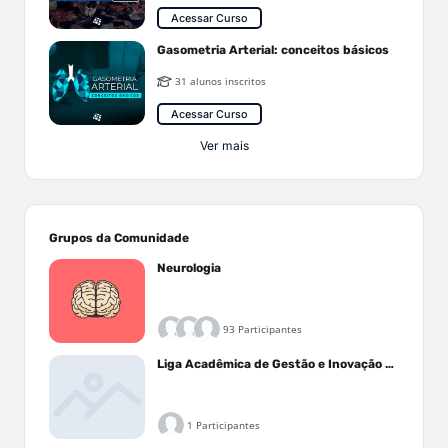
Acessar Curso
Gasometria Arterial: conceitos básicos
31 alunos inscritos
Acessar Curso
Ver mais
Grupos da Comunidade
Neurologia
93 Participantes
Liga Acadêmica de Gestão e Inovação Médica - LAGIM
1 Participantes