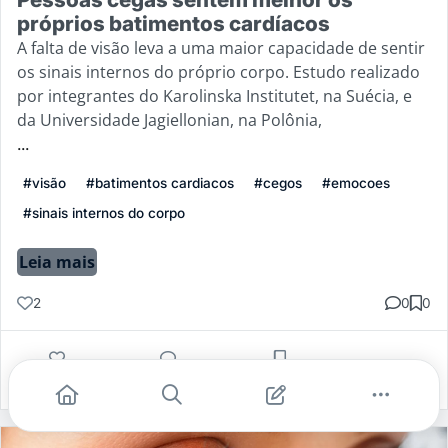
próprios batimentos cardíacos
A falta de visão leva a uma maior capacidade de sentir
os sinais internos do próprio corpo. Estudo realizado
por integrantes do Karolinska Institutet, na Suécia, e
da Universidade Jagiellonian, na Polônia,
...
#visão
#batimentos cardiacos
#cegos
#emocoes
#sinais internos do corpo
Leia mais
2
0
0
Gostei
Comentar
Salvar