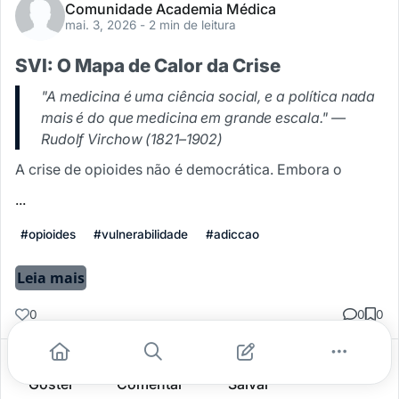
Comunidade Academia Médica
mai. 3, 2026
- 2 min de leitura
SVI: O Mapa de Calor da Crise
"A medicina é uma ciência social, e a política nada
mais é do que medicina em grande escala." —
Rudolf Virchow (1821–1902)
A crise de opioides não é democrática. Embora o
...
#opioides
#vulnerabilidade
#adiccao
Leia mais
0
0
0
Gostei
Comentar
Salvar