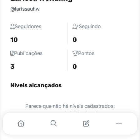
@larissauhw
Seguidores
Seguindo
10
0
Publicações
Pontos
3
0
Níveis alcançados
Parece que não há níveis cadastrados,
peça para o administrador da sua
comunidade ativar e comece a se
destacar.