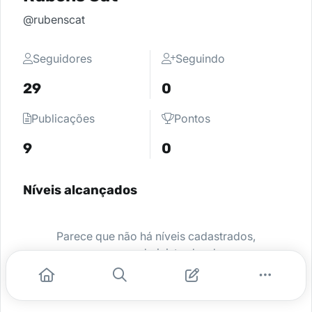
@rubenscat
Seguidores
Seguindo
29
0
Publicações
Pontos
9
0
Níveis alcançados
Parece que não há níveis cadastrados,
peça para o administrador da sua
comunidade ativar e comece a se
destacar.