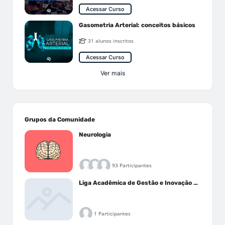
Acessar Curso
Gasometria Arterial: conceitos básicos
31 alunos inscritos
Acessar Curso
Ver mais
Grupos da Comunidade
Neurologia
93 Participantes
Liga Acadêmica de Gestão e Inovação Médica - LAGIM
1 Participantes