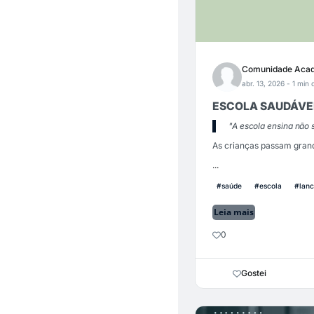
Comunidade Acad
abr. 13, 2026
- 1 min 
ESCOLA SAUDÁVEL:
"A escola ensina não 
As crianças passam grand
...
#saúde
#escola
#lan
Leia mais
0
Gostei