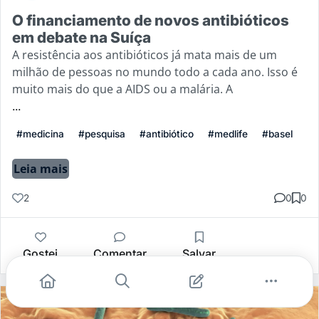
O financiamento de novos antibióticos
em debate na Suíça
A resistência aos antibióticos já mata mais de um
milhão de pessoas no mundo todo a cada ano. Isso é
muito mais do que a AIDS ou a malária. A
...
#medicina
#pesquisa
#antibiótico
#medlife
#basel
Leia mais
2
0
0
Gostei
Comentar
Salvar