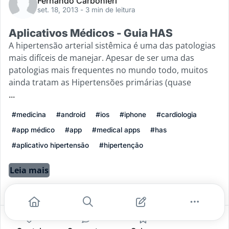
Fernando Carbonieri
set. 18, 2013
- 3 min de leitura
Aplicativos Médicos - Guia HAS
A hipertensão arterial sistêmica é uma das patologias
mais difíceis de manejar. Apesar de ser uma das
patologias mais frequentes no mundo todo, muitos
ainda tratam as Hipertensões primárias (quase
...
#medicina
#android
#ios
#iphone
#cardiologia
#app médico
#app
#medical apps
#has
#aplicativo hipertensão
#hipertenção
Leia mais
0
0
0