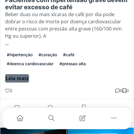
evitar excesso de café
Beber duas ou mais xícaras de café por dia pode
dobrar o risco de morte por doença cardiovascular
entre pessoas com pressão alta grave (160/100 mm
Hg ou superior). A
...
#hipertenção
#coração
#café
#doenca cardiovascular
#pressao alta
Leia mais
2
0
0
Gostei
Comentar
Salvar